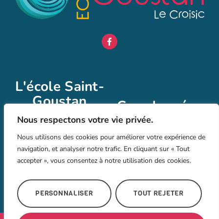
L'école Saint-
Goustan
Coordonnées
L’école Saint Goustan au
Nous respectons votre vie privée.
02 40 23 06 39
Croisic : offrant une
Nous utilisons des cookies pour améliorer votre expérience de
laurence.bricaud@ac-
éducation maternelle et
navigation, et analyser notre trafic. En cliquant sur « Tout
nantes.fr
primaire de qualité, dans
accepter », vous consentez à notre utilisation des cookies.
un environnement familial
2 Rue Jean Gouzo,
et bienveillant.
44490 Le Croisic
PERSONNALISER
TOUT REJETER