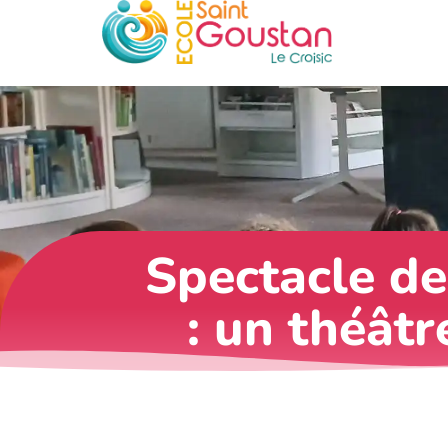
Spectacle de
: un théât