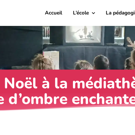
Accueil
L’école
La pédagogi
 Noël à la médiath
re d’ombre enchant