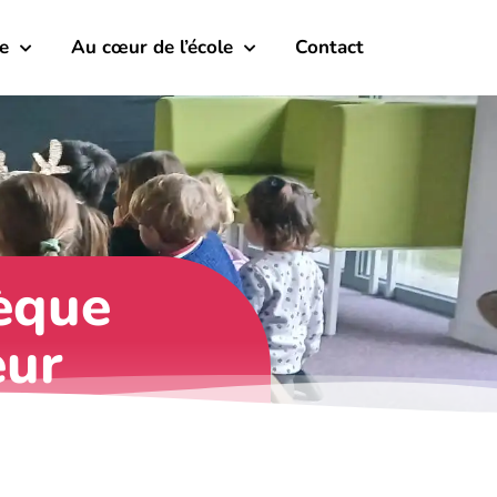
e
Au cœur de l’école
Contact
èque
eur