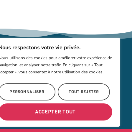
Nous respectons votre vie privée.
Nous utilisons des cookies pour améliorer votre expérience de
Coordonnées
navigation, et analyser notre trafic. En cliquant sur « Tout
accepter », vous consentez à notre utilisation des cookies.
02 40 23 06 39
laurence.bricaud@ac-nantes.fr
PERSONNALISER
TOUT REJETER
Rue Jean Gouzo, 44490 Le Croisic
ACCEPTER TOUT