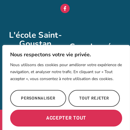
L'école Saint-
Goustan
Coordonnées
L’école Saint Goustan au
Nous respectons votre vie privée.
02 40 23 06 39
Croisic : offrant une
Nous utilisons des cookies pour améliorer votre expérience de
laurence.bricaud@ac-
éducation maternelle et
navigation, et analyser notre trafic. En cliquant sur « Tout
nantes.fr
primaire de qualité, dans
accepter », vous consentez à notre utilisation des cookies.
un environnement familial
2 Rue Jean Gouzo,
et bienveillant.
44490 Le Croisic
PERSONNALISER
TOUT REJETER
ACCEPTER TOUT
© 2026 - École Saint
Mentions
Politique
Réalisé par l'agence
Goustant Le Croisic, tous
Légales
de
YouTribe sur la
droits réservés
confidentialité
commune du Croisic